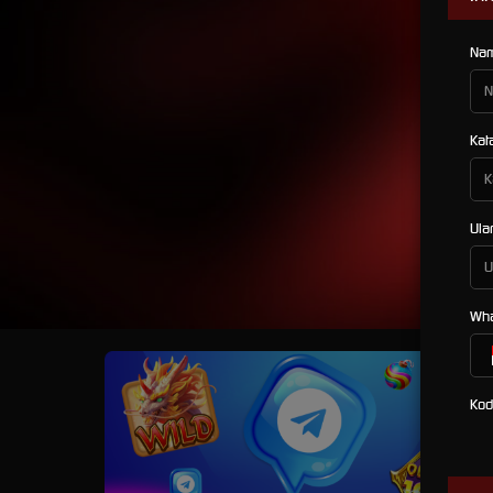
Scatter
samp****3
Na
IDR
756,300.00
Gates of Olympus Super
Scatter
nyoelco****3
Kat
IDR
614,400.00
Sugar Rush 1000
samp****3
Ula
IDR
566,450.00
Gates of Olympus Super
Scatter
jeng****6
Wha
IDR
560,000.00
Gates of Olympus 1000
apalahd****0
Kod
IDR
552,550.00
Mahjong Wins 3 – Black
Scatter