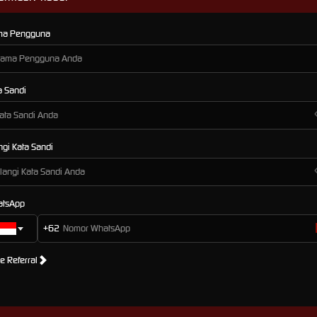
ma Pengguna
a Sandi
ngi Kata Sandi
tsApp
+62
e Referral