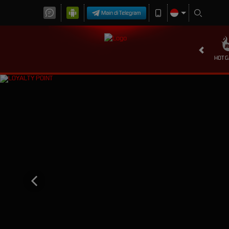
Main di Telegram
HOT 