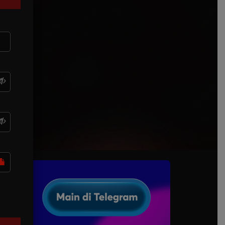
Pindai kode
untuk Und
Android A