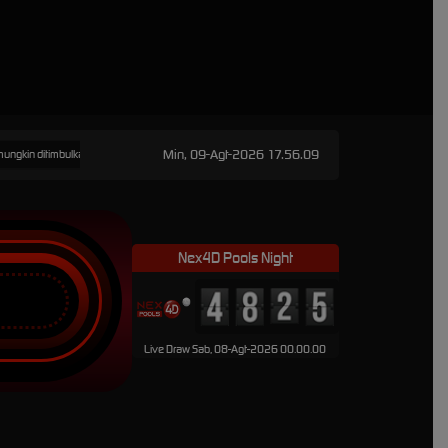
Min, 09-Agt-2026 17.56.09
itimbulkan.
Pemeliharaan Terjadwal: MarbleX pada 31-Jul-2026 dari 00.00.00 sampai 31-Jul
Nex4D Pools Night
Live Draw Sab, 08-Agt-2026 00.00.00