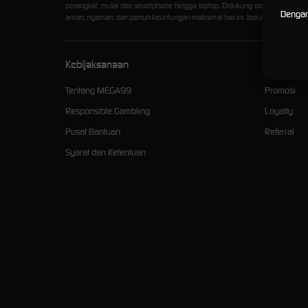
perangkat, mulai dari smartphone hingga laptop. Didukung oleh lisensi r
Dengan
aman, nyaman, dan penuh keuntungan maksimal hari ini. Jadi jangan ragu la
Kebijaksanaan
Platform
Tentang MEGA99
Promosi
Responsible Gambling
Loyalty
Pusat Bantuan
Referral
Syarat dan Ketentuan