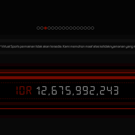
 Sports permainan tidak akan tersedia. Kami memohon maaf atas ketidaknyamanan yang mungkin d
IDR
12,675,992,243