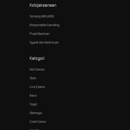
Kebijaksanaan
Tentang MEGA99
Responsible Gambling
Pusat Bantuan
Syarat dan Ketentuan
Kategori
Hot Games
Slots
Live Casino
Race
Togel
Olahraga
Crash Game