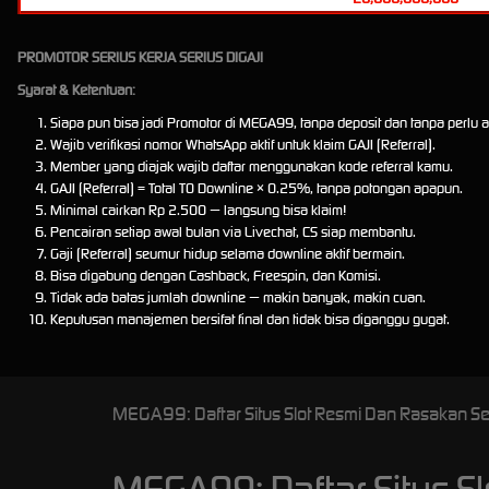
PROMOTOR SERIUS KERJA SERIUS DIGAJI
Syarat & Ketentuan:
Siapa pun bisa jadi Promotor di MEGA99, tanpa deposit dan tanpa perlu ak
Wajib verifikasi nomor WhatsApp aktif untuk klaim GAJI (Referral).
Member yang diajak wajib daftar menggunakan kode referral kamu.
GAJI (Referral) = Total TO Downline × 0.25%, tanpa potongan apapun.
Minimal cairkan Rp 2.500 — langsung bisa klaim!
Pencairan setiap awal bulan via Livechat, CS siap membantu.
Gaji (Referral) seumur hidup selama downline aktif bermain.
Bisa digabung dengan Cashback, Freespin, dan Komisi.
Tidak ada batas jumlah downline — makin banyak, makin cuan.
Keputusan manajemen bersifat final dan tidak bisa diganggu gugat.
MEGA99: Daftar Situs Slot Resmi Dan Rasakan Sen