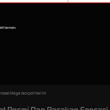
tif bermain.
sasi Mega Jackpot Hari Ini