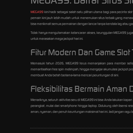
MEGA99: Daftar Situs Sl
MEGA99
kini hadir sebagai salah satu pilihan utama bagi para pecinta s
pemain kini jauh lebih mudah untuk menemukan situs terbaik yang menawa
bisa menikmati semua permainan dengan lancar tanpa kendala lag atau ga
Tidak hanya mengutamakan kelancaran akses, keunggulan MEGA99 juga terl
untuk merasakan mega jackpot hari ini.
Fitur Modern Dan Game Slot
Memasuki tahun 2026, MEGA99 terus memanjakan para member setianya d
memanfaatkan free spin melimpah, hingga mengejar akumulasi jackpot pro
membuat Anda betah berlama-lama mencari peruntungan di sini.
Fleksibilitas Bermain Aman
Menariknya, seluruh aktivitas seru di MEGA99 ini bisa Anda lakukan kapan
perangkat, mulai dari smartphone hingga laptop. Didukung oleh lisensi
aman, nyaman, dan penuh keuntungan maksimal hari ini. Jadi jangan ragu l