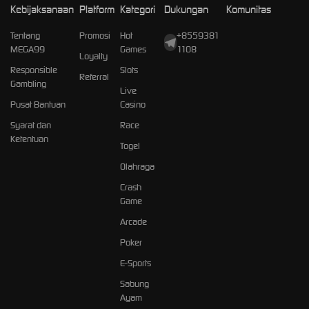
Kebijaksanaan
Platform
Kategori
Dukungan
Komunitas
Tentang
Promosi
Hot
+8559381
MEGA99
Games
1108
Loyalty
Responsible
Slots
Referral
Gambling
Live
Pusat Bantuan
Casino
Syarat dan
Race
Ketentuan
Togel
Olahraga
Crash
Game
Arcade
Poker
E-Sports
Sabung
Ayam