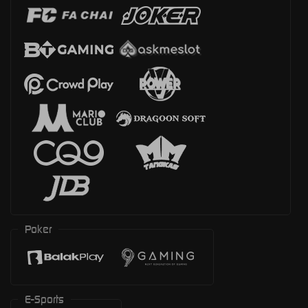
Poker
E-Sports