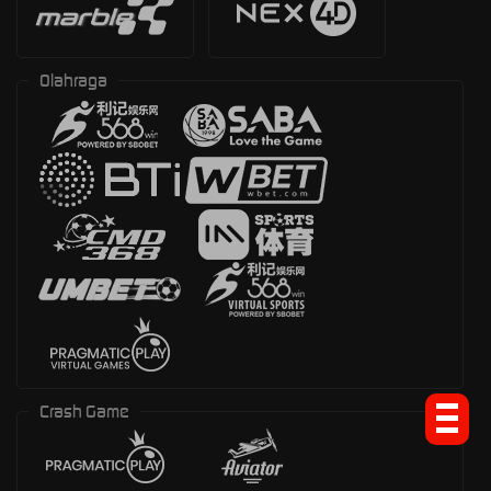
Olahraga
Crash Game