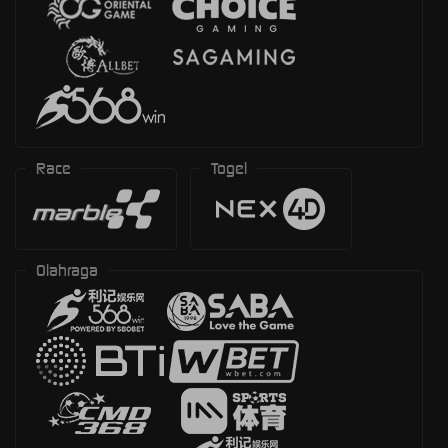
Race
Togel
Olahraga