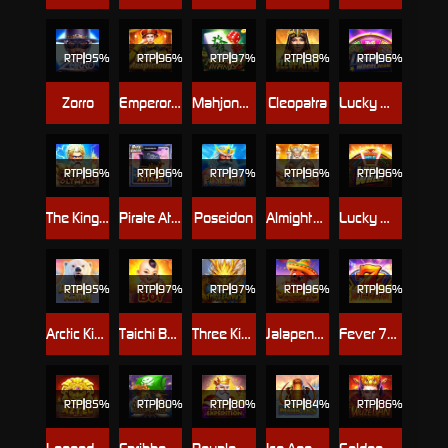
RTP
95%
RTP
96%
RTP
97%
RTP
98%
RTP
96%
Zorro
Emperor Auspicious
Mahjong Infinity
Cleopatra
Lucky Wheel Deluxe
RTP
96%
RTP
96%
RTP
97%
RTP
96%
RTP
96%
The King Of Olympus
Pirate Attack
Poseidon
Almighty Zeus
Lucky Wheel
RTP
95%
RTP
97%
RTP
97%
RTP
96%
RTP
96%
Arctic King
Taichi Boy
Three Kings
Jalapeno Burst
Fever 777
RTP
85%
RTP
80%
RTP
80%
RTP
84%
RTP
86%