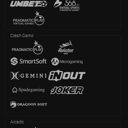
Crash Game
Arcade