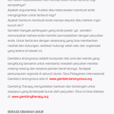
secepatnya?
Apakah argumentasi, frustasi atau kekecewaan membuat anda
menginginkan untuk bertaruh lagi?
Apakah bertaruh membuat anda merasa depresi atau bahkan ingin
bunuh diri?
Semakin banyak pertanyaan yang anda jawab 'ya', semakin
menunjukkan bahwa anda memiliki permasalahan dengan perjudian
anda. Untuk berbicara dengan seseorang yang bisa memberikan
nasihat dan dukungan, silahkan hubungi salah satu dari organisasi
yang tertera di bawah ini.
Gamblers Anonymous adalah kumpulan dari pria dan wanita yang
bergabung bersama untuk membantu masalah perjudian mereka
masing-masing dan sesama pemain berat lainnya. Terdapat
perkumpulan regional di seluruh dunia. Situs Pelayanan internasional
Gamblers Anonymous ada di:
www.gamblersanonymous.org
Gambling Therapy menyediakan bantuan dan bimbingan untuk
siapapun yang terdampak buruk oleh perjudian. Situs ini bisa diakses
di:
www.gamblingtherapy.org
BERJUDI DIBAWAH UMUR