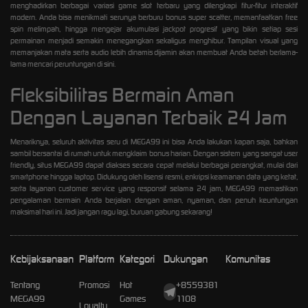
menghadirkan berbagai variasi game slot terbaru yang dilengkapi fitur-fitur interaktif
modern. Anda bisa menikmati serunya berburu bonus super scatter, memanfaatkan free
spin melimpah, hingga mengejar akumulasi jackpot progresif yang bikin setiap sesi
permainan menjadi semakin menegangkan sekaligus menghibur. Tampilan visual yang
memanjakan mata serta audio lebih dinamis dijamin akan membuat Anda betah berlama-
lama mencari peruntungan di sini.
Fleksibilitas Bermain Aman
Dengan Layanan Terbaik 24 Jam
Menariknya, seluruh aktivitas seru di MEGA99 ini bisa Anda lakukan kapan saja, bahkan
sambil bersantai di rumah untuk mengklaim bonus harian. Dengan sistem yang sangat user
friendly, situs MEGA99 dapat diakses secara cepat melalui berbagai perangkat, mulai dari
smartphone hingga laptop. Didukung oleh lisensi resmi, enkripsi keamanan data yang ketat,
serta layanan customer service yang responsif selama 24 jam, MEGA99 memastikan
pengalaman bermain Anda berjalan dengan aman, nyaman, dan penuh keuntungan
maksimal hari ini. Jadi jangan ragu lagi, buruan gabung sekarang!
Kebijaksanaan
Platform
Kategori
Dukungan
Komunitas
Tentang
Promosi
Hot
+8559381
MEGA99
Games
1108
Loyalty