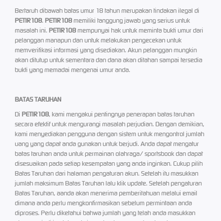
Bertaruh dibawah batas umur 18 tahun merupakan tindakan ilegal di
PETIR108
.
PETIR108
memiliki tanggung jawab yang serius untuk
masalah ini.
PETIR108
mempunyai hak untuk meminta bukti umur dari
pelanggan manapun dan untuk melakukan pengecekan untuk
memverifikasi informasi yang disediakan. Akun pelanggan mungkin
akan ditutup untuk sementara dan dana akan ditahan sampai tersedia
bukti yang memadai mengenai umur anda.
BATAS TARUHAN
Di
PETIR108
, kami mengakui pentingnya penerapan batas taruhan
secara efektif untuk mengurangi masalah perjudian. Dengan demikian,
kami menyediakan pengguna dengan sistem untuk mengontrol jumlah
uang yang dapat anda gunakan untuk berjudi. Anda dapat mengatur
batas taruhan anda untuk permainan olahraga/ sportsbook dan dapat
disesuaikan pada setiap kesempatan yang anda inginkan. Cukup pilih
Batas Taruhan dari halaman pengaturan akun. Setelah itu masukkan
jumlah maksimum Batas Taruhan lalu klik update. Setelah pengaturan
Batas Taruhan, aanda akan menerima pemberitahuan melalui email
dimana anda perlu mengkonfirmasikan sebelum permintaan anda
diproses. Perlu diketahui bahwa jumlah yang telah anda masukkan