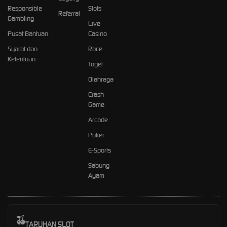
Responsible
Slots
Referral
Gambling
Live
Pusat Bantuan
Casino
Syarat dan
Race
Ketentuan
Togel
Olahraga
Crash
Game
Arcade
Poker
E-Sports
Sabung
Ayam
TARUHAN SLOT