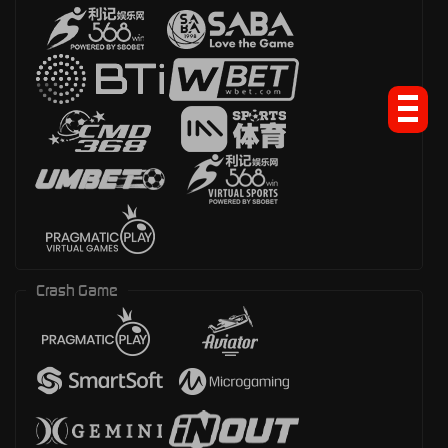
Crash Game