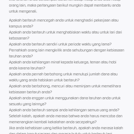
orang lain, maka pertanyaan berikut mungkin dapat membantu anda
untuk mengenali.
Apakah bertaruh mencegah anda untuk menghadiri pekerjaan atau
kampus anda?
Apakah anda bertaruh untuk menghabiskan waktu atau untuk lari dari
kebosanan?
Apakah anda bertaruh sendiri untuk periode waktu yang lama?
Pernahkah orang lain mengkritik anda sehubungan dengan kebiasaan
taruhan anda?
Apakah anda kehilangan minat kepada keluarga, teman atau hobi
anda karena taruhan?
Apakah anda pernah berbohong untuk menutupi jumlah dana atau
waktu yang anda habiskan untuk bertaruh?
Apakah anda berbohong, mencuri atau meminjam untuk memelihara
kebiasaan bertaruh anda?
Apakah anda enggan untuk menggunakan dana taruhan anda untuk
sesuatu yang lainnya?
Apakah anda bertaruh sampai anda kehilangan semua uang anda?
Setelah kalah, apakah anda merasa bahwa anda harus mencoba dan
memenangkan kembali kekalahan anda secepatnya?
Jika anda kehabisan uang ketika bertaruh, apakah anda merasa kalah
dan dalam keputusasaan dan merasa butuh untuk bertaruh lagi