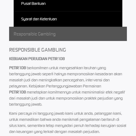
Pusat Bantuan
Syarat dan Ketentuan
Responsible Gambling
RESPONSIBLE GAMBLING
KEBIJAKAN PERJUDIAN PETIR108
PETIR108
berkomitmen untuk mengesahkan taruhan yang
bertanggung jawab seperti halnya mempromosikan kesadaran akan
masalah judi dan meningkatkan pencegahan, intervensi dan
pelayanan. Kebijakan Pertanggungjawaban Permainan
PETIR108
menetapkan komitmennya untuk meminimalisir efek negatif
dari masalah judi dan untuk mempromosikan praktek perjudian yang
bertanggung jawab.
Kami percaya ini tanggung jawab kami untuk anda, pelanggan kami,
untuk memastikan bahwa anda menikmati pengalaman bertaruh di
situs kami, sementara tetap menyadari penuh terhadap kerugian sosial
dan keuangan yang terkait dengan masalah perjudian.