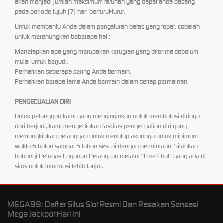
akan menjadi jumlah maksimum taruhan yang dapat anda pasang
pada periode tujuh (7) hari berturut-turut.
Untuk membantu Anda dalam pengaturan batas yang tepat, cobalah
untuk merenungkan beberapa hal :
Menetapkan apa yang merupakan kerugian yang diterima sebelum
mulai untuk berjudi.
Perhatikan seberapa sering Anda bermain.
Perhatikan berapa lama Anda bermain dalam setiap permainan.
PENGECUALIAN DIRI
Untuk pelanggan kami yang menginginkan untuk membatasi dirinya
dari berjudi, kami menyediakan fasilitas pengecualian diri yang
memungkinkan pelanggan untuk menutup akunnya untuk minimum
waktu 6 bulan sampai 5 tahun sesuai dengan permintaan. Silahkan
hubungi Petugas Layanan Pelanggan melalui “Live Chat” yang ada di
situs untuk informasi lebih lanjut.
MEGA99: Daftar Situs Slot Resmi Dan Rasakan Sensasi
Mega Jackpot Hari Ini