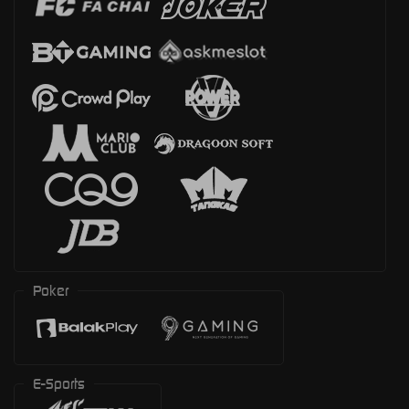
Poker
E-Sports