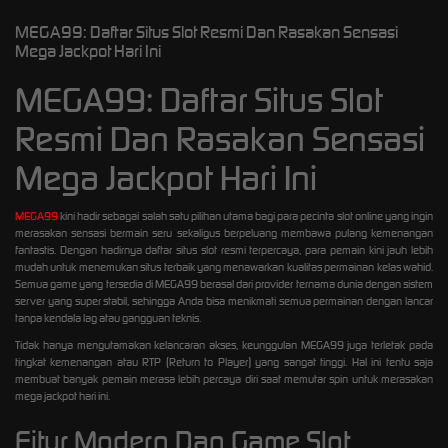
MEGA99: Daftar Situs Slot Resmi Dan Rasakan Sensasi
Mega Jackpot Hari Ini
MEGA99: Daftar Situs Slot
Resmi Dan Rasakan Sensasi
Mega Jackpot Hari Ini
MEGA99
kini hadir sebagai salah satu pilihan utama bagi para pecinta slot online yang ingin
merasakan sensasi bermain seru sekaligus berpeluang membawa pulang kemenangan
fantastis. Dengan hadirnya daftar situs slot resmi terpercaya, para pemain kini jauh lebih
mudah untuk menemukan situs terbaik yang menawarkan kualitas permainan kelas wahid.
Semua game yang tersedia di MEGA99 berasal dari provider ternama dunia dengan sistem
server yang super stabil, sehingga Anda bisa menikmati semua permainan dengan lancar
tanpa kendala lag atau gangguan teknis.
Tidak hanya mengutamakan kelancaran akses, keunggulan MEGA99 juga terletak pada
tingkat kemenangan atau RTP (Return to Player) yang sangat tinggi. Hal ini tentu saja
membuat banyak pemain merasa lebih percaya diri saat memutar spin untuk merasakan
mega jackpot hari ini.
Fitur Modern Dan Game Slot