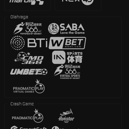
Olahraga
Crash Game