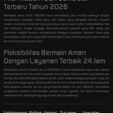
Terbaru Tahun 2026
Memasuki tahun 2026, MEGA99 terus memanjakan para member setianya dengan
menghadirkan berbagai variasi game slot terbaru yang dilengkapi fitur-fitur interaktif
modern. Anda bisa menikmati serunya berburu bonus super scatter, memanfaatkan free
spin melimpah, hingga mengejar akumulasi jackpot progresif yang bikin setiap sesi
permainan menjadi semakin menegangkan sekaligus menghibur. Tampilan visual yang
memanjakan mata serta audio lebih dinamis dijamin akan membuat Anda betah berlama-
lama mencari peruntungan di sini.
Fleksibilitas Bermain Aman
Dengan Layanan Terbaik 24 Jam
Menariknya, seluruh aktivitas seru di MEGA99 ini bisa Anda lakukan kapan saja, bahkan
sambil bersantai di rumah untuk mengklaim bonus harian. Dengan sistem yang sangat user
friendly, situs MEGA99 dapat diakses secara cepat melalui berbagai perangkat, mulai dari
smartphone hingga laptop. Didukung oleh lisensi resmi, enkripsi keamanan data yang ketat,
serta layanan customer service yang responsif selama 24 jam, MEGA99 memastikan
pengalaman bermain Anda berjalan dengan aman, nyaman, dan penuh keuntungan
maksimal hari ini. Jadi jangan ragu lagi, buruan gabung sekarang!
Kebijaksanaan
Platform
Kategori
Dukungan
Komunitas