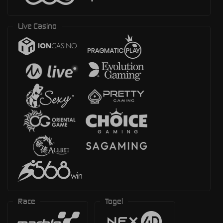
Live Casino
Race
Togel