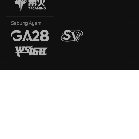
Sabung Ayam